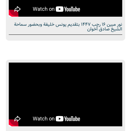
نور مبین 16 رجب 1447 بتقديم يونس خليفة وبحضور سماحة
الشیخ صادق أخوان