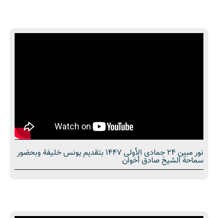
نور مبین 24 جمادى الأولى 1447 بتقديم يونس خليفة وبحضور
سماحة الشیخ صادق أخوان