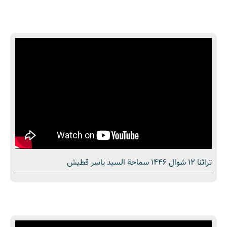
تراثنا 12 شوال 1446 سماحة السيد ياسر قطيش