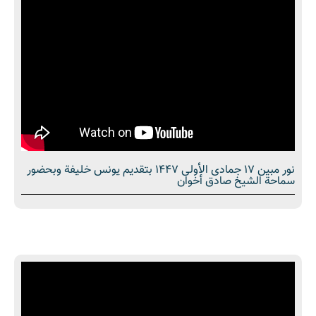
نور مبین 17 جمادى الأولى 1447 بتقديم يونس خليفة وبحضور
سماحة الشیخ صادق أخوان