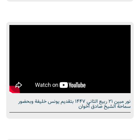
نور مبین 21 ربيع الثاني 1447 بتقديم يونس خليفة وبحضور
سماحة الشیخ صادق أخوان