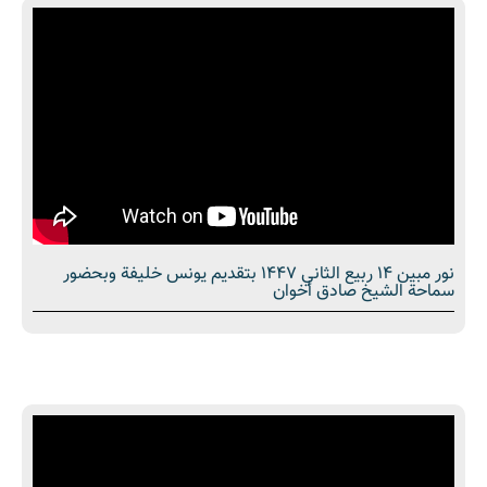
نور مبین 14 ربيع الثاني 1447 بتقديم يونس خليفة وبحضور
سماحة الشیخ صادق أخوان