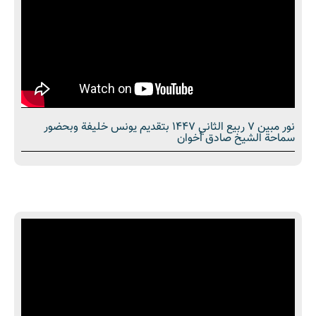
نور مبین 7 ربيع الثاني 1447 بتقديم يونس خليفة وبحضور
سماحة الشیخ صادق أخوان