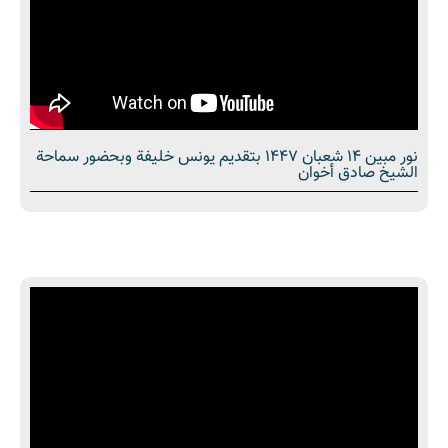
نور مبین 14 شعبان 1447 بتقديم يونس خليفة وبحضور سماحة
الشیخ صادق أخوان