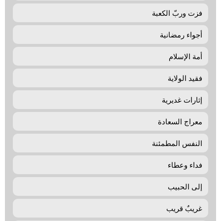
فزت وربّ الکعبة
أجواء رمضانیة
أمة الإسلام
فقيد الولاية
إثارات غديرية
معراج السعادة
النفس المطمئنة
فداء وعطاء
إلی الحبيب
غريبٌ قريب