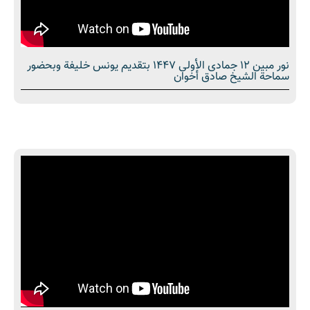
نور مبین 12 جمادى الأولى 1447 بتقديم يونس خليفة وبحضور
سماحة الشیخ صادق أخوان