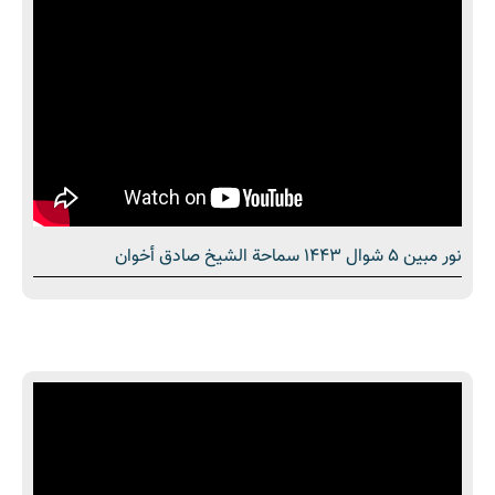
نور مبین 5 شوال 1443 سماحة الشیخ صادق أخوان