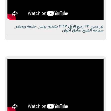
نور مبین 23 ربيع الأول 1447 بتقديم يونس خليفة وبحضور
سماحة الشیخ صادق أخوان