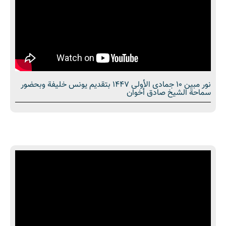
نور مبین 10 جمادى الأولى 1447 بتقديم يونس خليفة وبحضور
سماحة الشیخ صادق أخوان