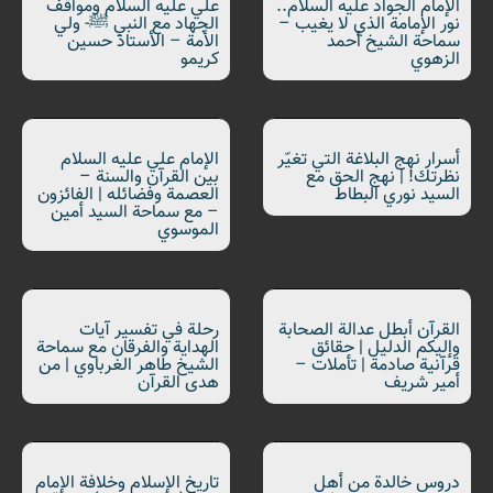
الإمام الجواد عليه السلام..
علي عليه السلام ومواقف
نور الإمامة الذي لا يغيب –
الجهاد مع النبي ﷺ- ولي
سماحة الشيخ أحمد
الأمة – الأستاذ حسين
الزهوي
كريمو
أسرار نهج البلاغة التي تغيّر
الإمام علي عليه السلام
نظرتك! | نهج الحق مع
بين القرآن والسنة –
السيد نوري البطاط
العصمة وفضائله | الفائزون
– مع سماحة السيد أمين
الموسوي
القرآن أبطل عدالة الصحابة
رحلة في تفسير آيات
وإليكم الدليل | حقائق
الهداية والفرقان مع سماحة
قرآنية صادمة | تأملات –
الشيخ طاهر الغرباوي | من
أمير شريف
هدى القرآن
دروس خالدة من أهل
تاريخ الإسلام وخلافة الإمام