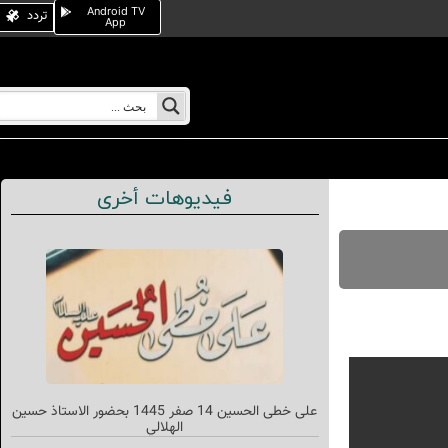
Android TV
تردد
App
فيديوهات أخرى
علی خطی الحسین 14 صفر 1445 بحضور الاستاذ حسين
الهلالي