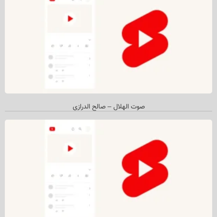
صوت الهلال – صالح الدرازي