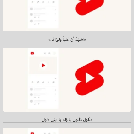
«أشهَدُ أَنّ عَلیاً ولی‌َّالله»
دَلّلول دَلّلول یا وَلد یا إبني دَلول