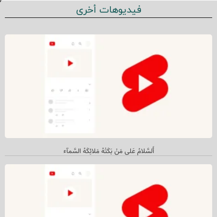
فيديوهات أخرى
أَلسَّلامُ عَلى مَنْ بَکَتْهُ مَلائِکَهُ السَّمآء