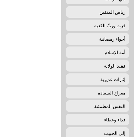
رياض المتقين
فزت وربّ الکعبة
أجواء رمضانیة
أمة الإسلام
فقيد الولاية
إثارات غديرية
معراج السعادة
النفس المطمئنة
فداء وعطاء
إلی الحبيب