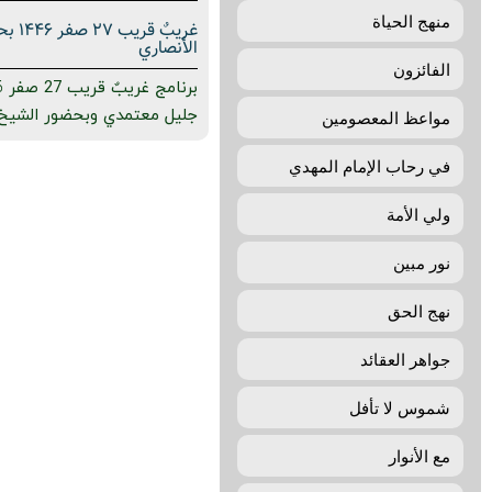
منهج الحياة
غریبٌ 
الأنصاري
الفائزون
جليل معتمدي وبحضور الشيخ إ
مواعظ المعصومين
في رحاب الإمام المهدي
ولي الأمة
نور مبين
نهج الحق
جواهر العقائد
شموس لا تأفل
مع الأنوار