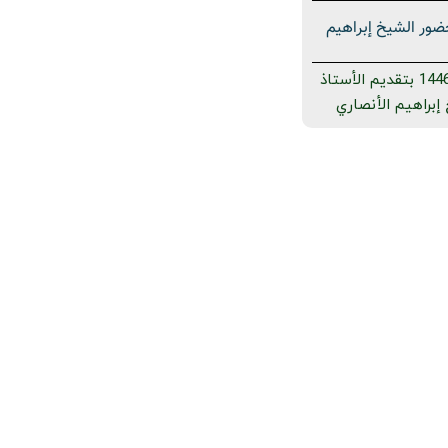
قريب 27 صفر 1446 بحضور الشيخ إبراهيم
برنامج غریبٌ قريب 27 صفر 1446 بتقديم الأستاذ
براهيم الأنصاري