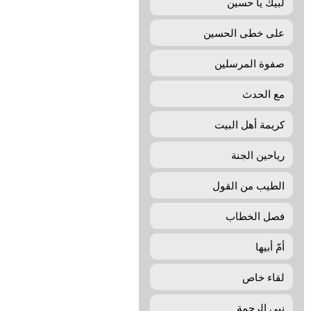
لبیك یا حسین
علی خطی الحسین
صفوة المرسلين
مع الحدث
كريمة أهل البيت
رياحين الجنة
الطيب من القول
فصل الخطاب
أمّ‌ أبیها
لقاء خاص
نبي الرحمة