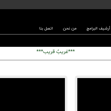
أرشیف البرامج
من نحن
اتصل بنا
***غريبٌ قريب***