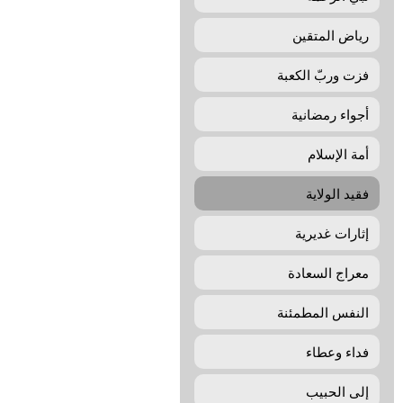
رياض المتقين
فزت وربّ الکعبة
أجواء رمضانیة
أمة الإسلام
فقيد الولاية
إثارات غديرية
معراج السعادة
النفس المطمئنة
فداء وعطاء
إلی الحبيب