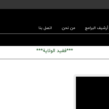
أرشیف البرامج
من نحن
اتصل بنا
***فقيد الولاية***