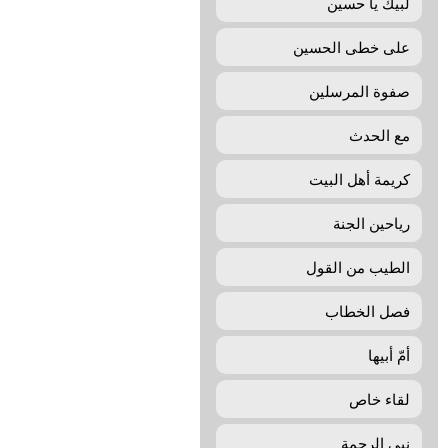
لبیك یا حسین
علی خطی الحسین
صفوة المرسلين
مع الحدث
كريمة أهل البيت
رياحين الجنة
الطيب من القول
فصل الخطاب
أمّ‌ أبیها
لقاء خاص
نبي الرحمة