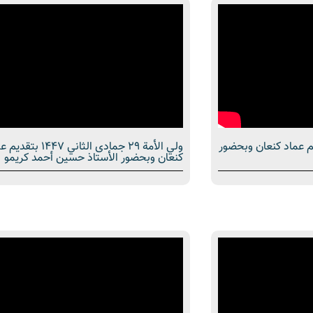
7 رجب 1447 بتقديم عماد كنعان وبحضور
ولي الأمة 29 جمادى الثاني 1447 ب
كنعان وبحضور الأستاذ حسين أحمد كريمو