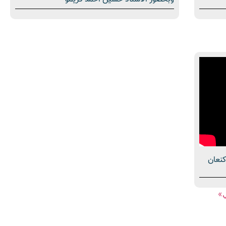
يم عماد كنعان
ي»