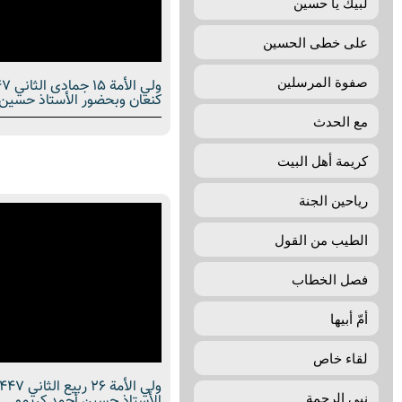
لبیك یا حسین
علی خطی الحسین
صفوة المرسلين
كنعان وبحضور الأستاذ حسين 
مع الحدث
كريمة أهل البيت
رياحين الجنة
الطيب من القول
فصل الخطاب
أمّ‌ أبیها
لقاء خاص
نبي الرحمة
الأستاذ حسين أحمد كريمو