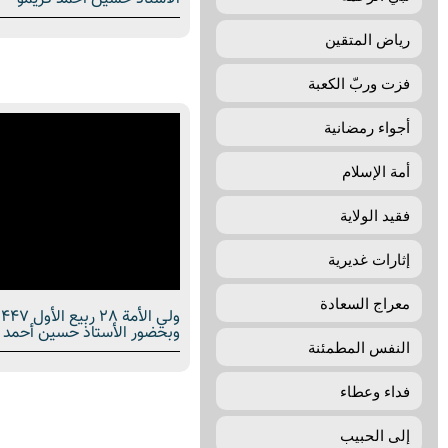
رياض المتقين
فزت وربّ الکعبة
أجواء رمضانیة
أمة الإسلام
فقيد الولاية
إثارات غديرية
معراج السعادة
وبحضور الأستاذ حسين أحمد 
النفس المطمئنة
فداء وعطاء
إلی الحبيب