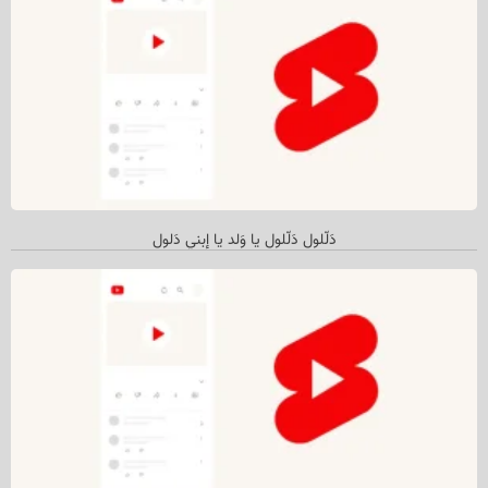
دَلّلول دَلّلول یا وَلد یا إبني دَلول