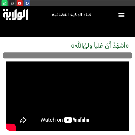
قناة الولاية الفضائية
«أشهَدُ أَنّ عَلیاً ولی‌َّالله»