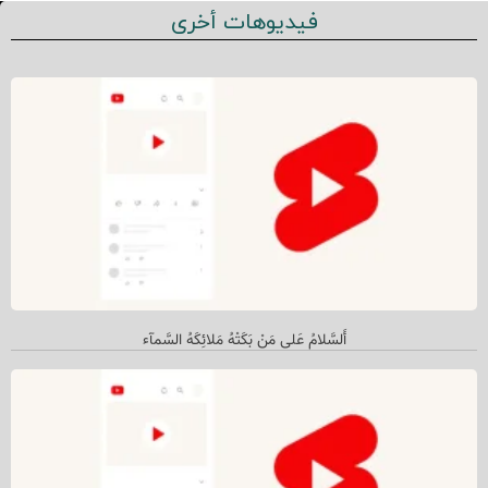
فيديوهات أخرى
أَلسَّلامُ عَلى مَنْ بَکَتْهُ مَلائِکَهُ السَّمآء