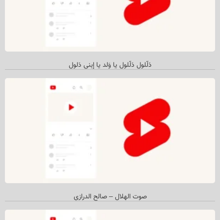
دَلّلول دَلّلول یا وَلد یا إبني دَلول
صوت الهلال – صالح الدرازي