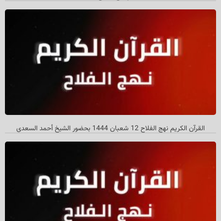
القرآن الكريم نهج الفلاح 12 شعبان 1444 بحضور الشيخ أحمد السعدي