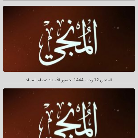
المنجي 12 رجب 1444 بحضور الأستاذ عصام العماد