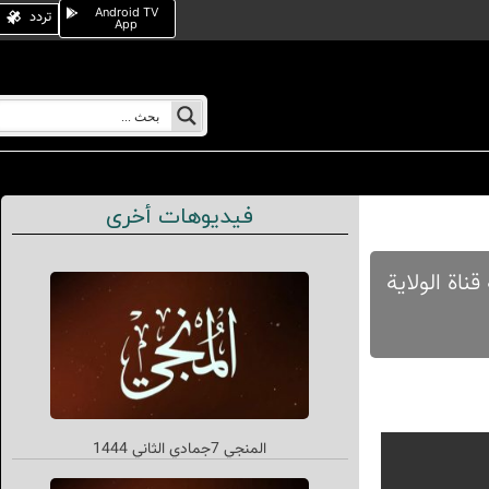
Android TV
تردد
App
فيديوهات أخرى
شة قناة الولایة
المنجي 7جمادي الثاني 1444