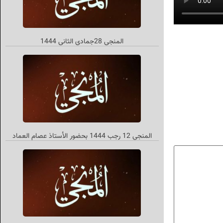
المنجي 28جمادي الثاني 1444
المنجي 12 رجب 1444 بحضور الأستاذ عصام العماد