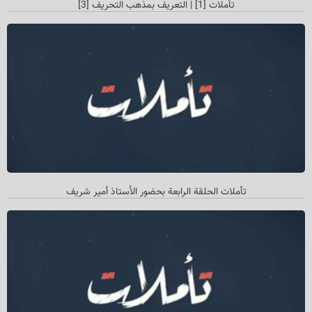
تأملات [1] | التعريف بمذهب التحريف [3]
تأملات الحلقة الرابعة بحضور الأستاذ أمیر شريف