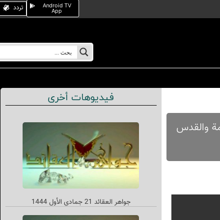
Android TV
تردد
App
فيديوهات أخرى
ف، مکة المکرمة والقدس
جواهر العقائد 21 جمادي الأول 1444