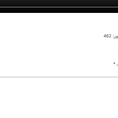
: 462
ـ
*