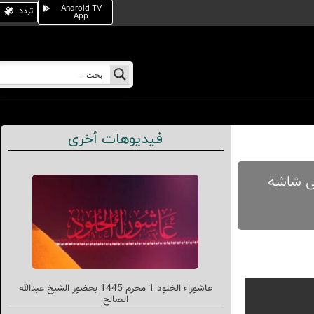
Android TV
تردد
App
فيديوهات أخرى
لنجف الأشرف على شاشة
عاشوراء الخلود 1 محرم 1445 بحضور الشیخ عبدالله
الصالح