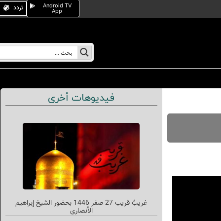
Android TV
تردد
App
فيديوهات أخرى
غریبٌ قريب 27 صفر 1446 بحضور الشيخ إبراهيم
الأنصاري