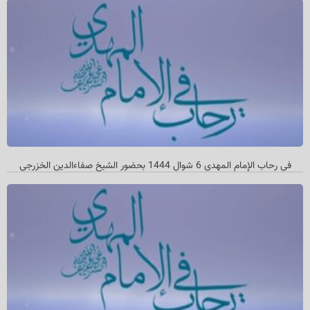
في رحاب الإمام المهدي 6 شوال 1444 بحضور الشیخ صفاءالدین الخزرجي