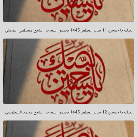
لبیك یا حسین 11 صفر المظفر 1445 بحضور سماحة الشیخ مصطفی العاملي
لبیك یا حسین 12 صفر المظفر 1445 بحضور سماحة الشیخ محمد الفرطوسي