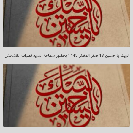
لبیك یا حسین 13 صفر المظفر 1445 بحضور سماحة السید نصرات القشاقش