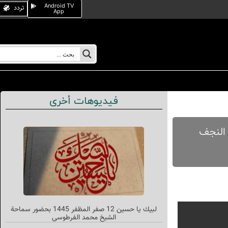
Android TV
تردد
App
فيديوهات أخرى
لیلة الساعة 23:30 حسب توقیت النجف
لبیك یا حسین 12 صفر المظفر 1445 بحضور سماحة
الشیخ محمد الفرطوسي