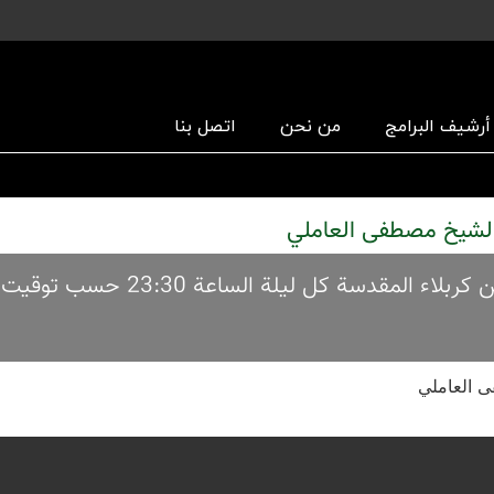
أرشیف البرامج
من نحن
اتصل بنا
برنامج لبیك یا حسین أیام الأربعین من سنة 1445 من کربلاء المقدسة کل 