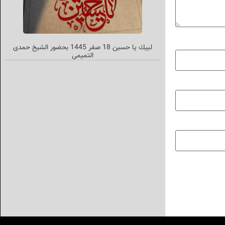
لبیك یا حسین 18 صفر 1445 بحضور الشیخ حمدی
التمیمي