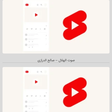
صوت الهلال – صالح الدرازي