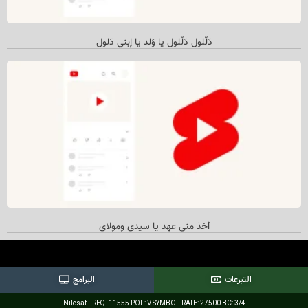
دَلّلول دَلّلول یا وَلد یا إبني دَلول
أخذ مني عهد يا سيدي ومولاي
التبرعات
البرامج
Nilesat FREQ. 11555 POL: V SYMBOL RATE: 27500 BC: 3/4