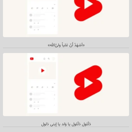
«أشهَدُ أَنّ عَلیاً ولی‌َّالله»
دَلّلول دَلّلول یا وَلد یا إبني دَلول