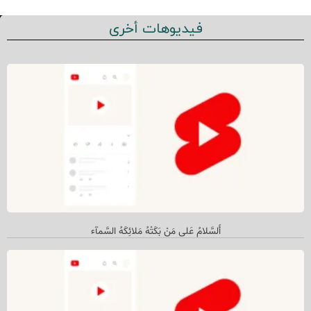
فيديوهات أخرى
أَلسَّلامُ عَلى مَنْ بَکَتْهُ مَلائِکَهُ السَّمآء