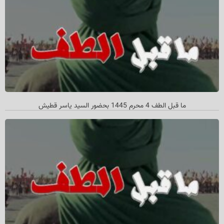
ما قبل الطف 4 محرم 1445 بحضور السید یاسر قطیش