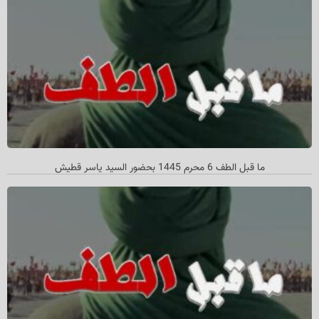
ما قبل الطف 6 محرم 1445 بحضور السيد ياسر قطيش