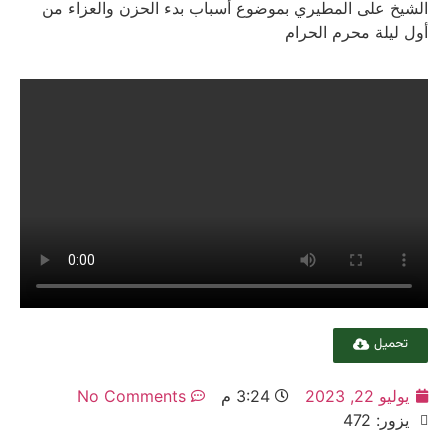
الشیخ علی المطیري بموضوع أسباب بدء الحزن والعزاء من
أول لیلة محرم الحرام
تحميل
يوليو 22, 2023
3:24 م
No Comments
يزور: 472