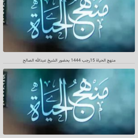
منهج الحياة 15رجب 1444 بحضور الشيخ عبدالله الصالح