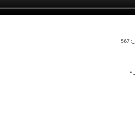
 567
ـ
*