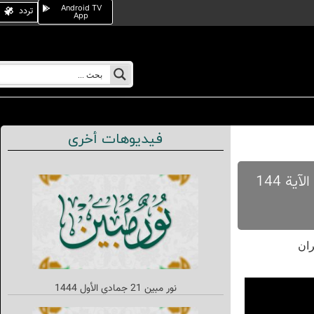
Android TV
تردد
App
فيديوهات أخرى
نور مبين 9 صفر 1446 بتقديم الأستاذ يونس خليفة وبحضور الشيخ صادق أخوان بموضوع رسائل ودروس من الآية 144
نور مبین 21 جمادي الأول 1444