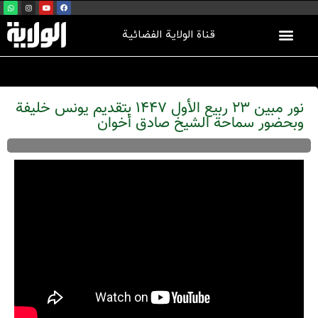
قناة الولاية الفضائية
نور مبین 23 ربيع الأول 1447 بتقديم يونس خليفة
وبحضور سماحة الشیخ صادق أخوان