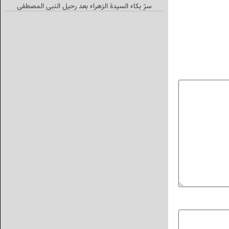
سرّ بکاء السیدة الزهراء بعد رحیل النبي المصطفی