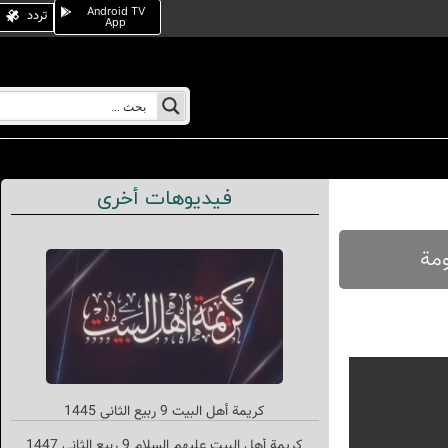
Android TV
تردد
App
فيديوهات أخرى
کریمة أهل البیت 9 ربیع الثاني 1445
كريمة أهل البيت عليهم السلام 9 ربيع الثاني 1447