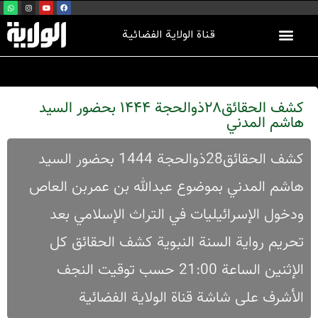
قناة الولاية الفضائية
کشف الحقائق28ذوالحجة 1444 بحضور السید
هاشم المدني
کشف الحقائق28ذوالحجة 1444 بحضور السید
هاشم المدني بموضوع عبدالله بن عمربن العاص
ودخول الإسرائيليات في التراث الإسلامي بعد
تحريم رواية السنة النبوية کشف الحقائق کل
الإثنین الساعة 21:00 حسب توقیت النجف
الأشرف علی شاشة قناة الولایة الفضائیة